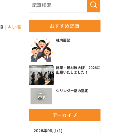
オフィス
玄関
おすすめ記事
 |
古い順
キッチン
社内面談
リビング
和室
ベッドルーム
建築・建材展大阪 2026に
出展いたしました！
サニタリー
ホテル
シリンダー錠の選定
その他
アーカイブ
2026年08月 (1)