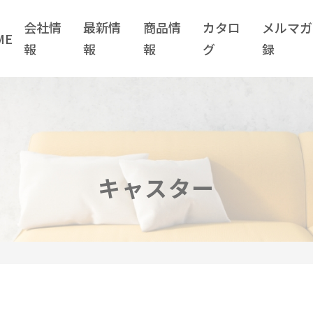
会社情
最新情
商品情
カタロ
メルマガ
ME
報
報
報
グ
録
会社情報
最新情報
企業情報
お知らせ
キャスター
当社の強み
コラム
取り扱いメーカー
川喜金物公式
川喜金物ガチ壁くん
YouTube
TikTok
KWKニュース(社外報)