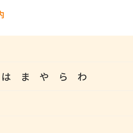
内
は
ま
や
ら
わ