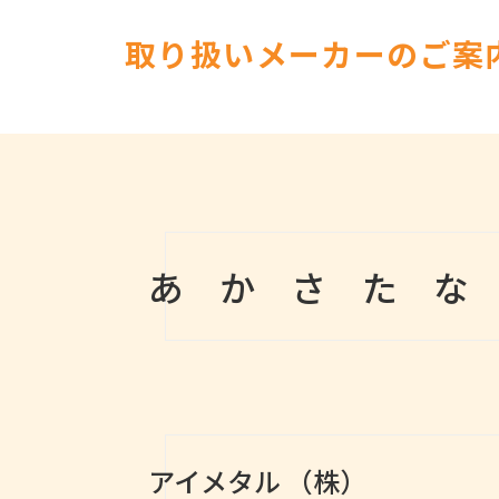
取り扱いメーカーのご案
あ
か
さ
た
な
アイメタル （株）