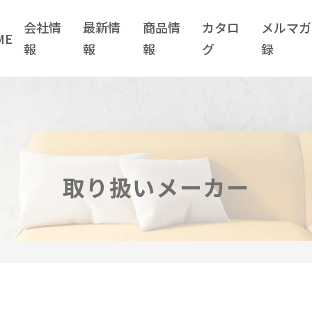
会社情
最新情
商品情
カタロ
メルマガ
ME
報
報
報
グ
録
会社情報
最新情報
企業情報
お知らせ
取り扱いメーカー
当社の強み
コラム
取り扱いメーカー
川喜金物公式
川喜金物ガチ壁くん
YouTube
TikTok
KWKニュース(社外報)