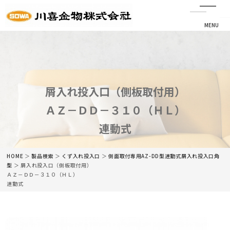
MENU
CLOSE
HOME
会社情報
屑入れ投入口（側板取付用）
ＡＺ－ＤＤ－３１０（ＨＬ）
最新情報
連動式
商品情報
HOME
＞
製品検索
＞
くず入れ投入口
＞
側面取付専用AZ-DD型
連動式屑入れ投入口
角
カタログ
型
＞ 屑入れ投入口（側板取付用）
ＡＺ－ＤＤ－３１０（ＨＬ）
連動式
ネットショップ