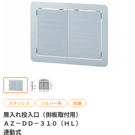
カタログ請求
お問い合わせ
ステンレス
シルバー系
店舗
屑入れ投入口（側板取付用）
ＡＺ－ＤＤ－３１０（ＨＬ）
連動式