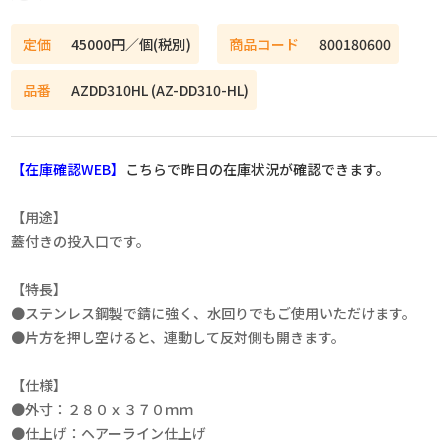
定価
45000円／個(税別)
商品コード
800180600
品番
AZDD310HL (AZ-DD310-HL)
【在庫確認WEB】
こちらで昨日の在庫状況が確認できます。
【用途】
蓋付きの投入口です。
【特長】
●ステンレス鋼製で錆に強く、水回りでもご使用いただけます。
●片方を押し空けると、連動して反対側も開きます。
【仕様】
●外寸：２８０ｘ３７０ｍｍ
●仕上げ：ヘアーライン仕上げ