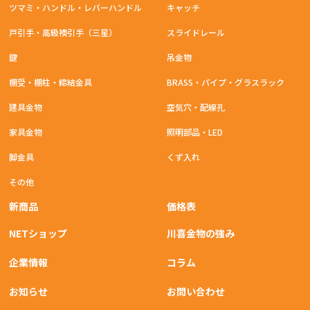
ツマミ・ハンドル・レバーハンドル
キャッチ
戸引手・高級襖引手（三星）
スライドレール
鍵
吊金物
棚受・棚柱・締結金具
BRASS・パイプ・グラスラック
建具金物
空気穴・配線孔
家具金物
照明部品・LED
脚金具
くず入れ
その他
新商品
価格表
NETショップ
川喜金物の強み
企業情報
コラム
お知らせ
お問い合わせ