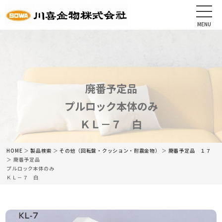
MENU
CLOSE
HOME
会社情報
廃番予定品
プルロック本体のみ
最新情報
ＫＬ－７ 白
商品情報
HOME
＞
製品検索
＞
その他（回転盤・クッション・耐震金物）
＞
廃番予定品 １７
カタログ
＞ 廃番予定品
プルロック本体のみ
ＫＬ－７ 白
ネットショップ