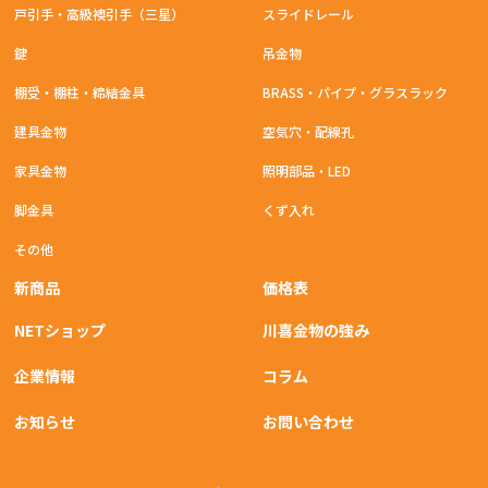
戸引手・高級襖引手（三星）
スライドレール
鍵
吊金物
棚受・棚柱・締結金具
BRASS・パイプ・グラスラック
建具金物
空気穴・配線孔
家具金物
照明部品・LED
脚金具
くず入れ
その他
新商品
価格表
NETショップ
川喜金物の強み
企業情報
コラム
お知らせ
お問い合わせ