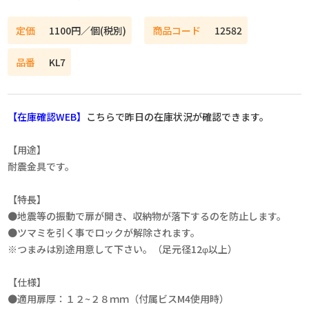
定価
1100円／個(税別)
商品コード
12582
品番
KL7
【在庫確認WEB】
こちらで昨日の在庫状況が確認できます。
【用途】
耐震金具です。
【特長】
●地震等の振動で扉が開き、収納物が落下するのを防止します。
●ツマミを引く事でロックが解除されます。
※つまみは別途用意して下さい。（足元径12φ以上）
【仕様】
●適用扉厚：１２~２８ｍｍ（付属ビスM4使用時）