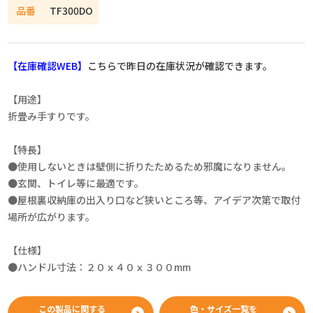
品番
TF300DO
【在庫確認WEB】
こちらで昨日の在庫状況が確認できます。
【用途】
折畳み手すりです。
【特長】
●使用しないときは壁側に折りたためるため邪魔になりません。
●玄関、トイレ等に最適です。
●屋根裏収納庫の出入り口など狭いところ等、アイデア次第で取付
場所が広がります。
【仕様】
●ハンドル寸法：２０ｘ４０ｘ３００mm
この製品に関する
色・サイズ一覧を