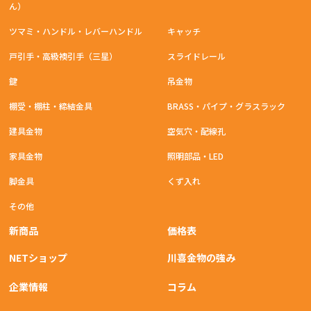
ん）
ツマミ・ハンドル・レバーハンドル
キャッチ
戸引手・高級襖引手（三星）
スライドレール
鍵
吊金物
棚受・棚柱・締結金具
BRASS・パイプ・グラスラック
建具金物
空気穴・配線孔
家具金物
照明部品・LED
脚金具
くず入れ
その他
新商品
価格表
NETショップ
川喜金物の強み
企業情報
コラム