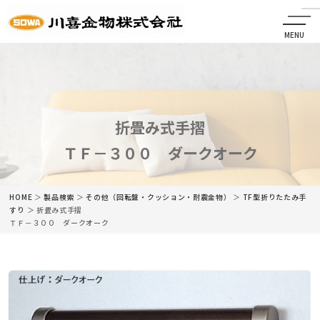
MENU
CLOSE
HOME
会社情報
折畳み式手摺
ＴＦ－３００ ダークオーク
最新情報
商品情報
HOME
＞
製品検索
＞
その他（回転盤・クッション・耐震金物）
＞
TF型折りたたみ手
すり
＞ 折畳み式手摺
ＴＦ－３００ ダークオーク
カタログ
ネットショップ