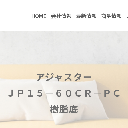
HOME
会社情報
最新情報
商品情報
社情報
最新情報
企業情報
お知らせ
当社の強み
コラム
アジャスター
取り扱いメーカー
川喜金物公式
川喜金物ガチ壁くん
ＪＰ１５－６０ＣＲ－ＰＣ
YouTube
樹脂底
TikTok