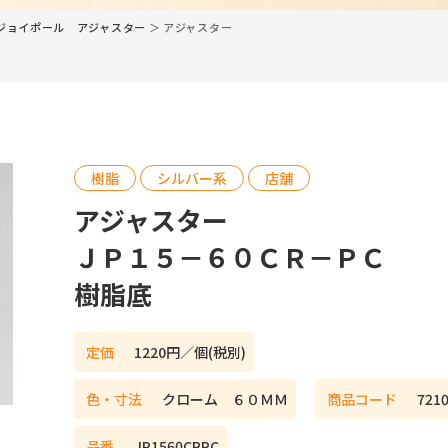
ジョイポール アジャスター
＞ アジャスター
樹脂
シルバー系
店舗
アジャスター
ＪＰ１５－６０ＣＲ－ＰＣ
樹脂底
定価
1220円／個(税別)
色・寸法
クローム ６０ＭＭ
商品コード
721
ネットショップ
品番
JP1560CRPC