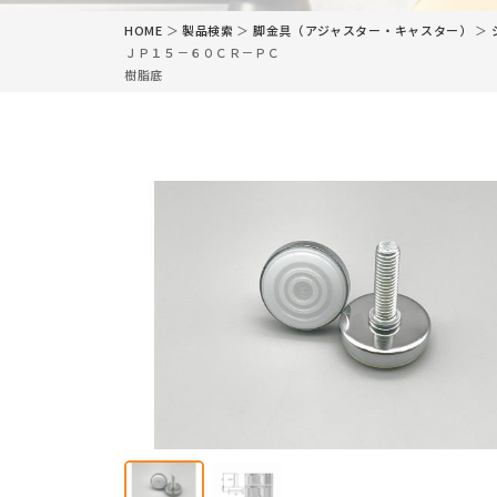
HOME
＞
製品検索
＞
脚金具（アジャスター・キャスター）
＞
ＪＰ１５－６０ＣＲ－ＰＣ
樹脂底
カタログ