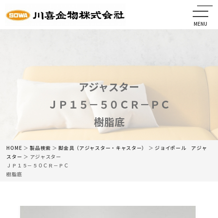
MENU
CLOSE
HOME
会社情報
アジャスター
ＪＰ１５－５０ＣＲ－ＰＣ
最新情報
樹脂底
商品情報
HOME
＞
製品検索
＞
脚金具（アジャスター・キャスター）
＞
ジョイポール アジャ
カタログ
スター
＞ アジャスター
ＪＰ１５－５０ＣＲ－ＰＣ
樹脂底
ネットショップ