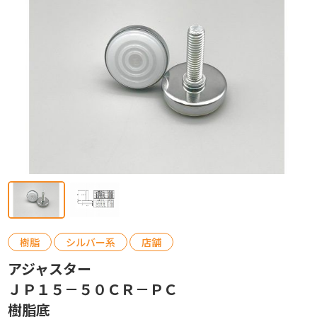
カタログ請求
お問い合わせ
樹脂
シルバー系
店舗
アジャスター
ＪＰ１５－５０ＣＲ－ＰＣ
樹脂底