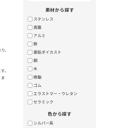
。
素材から探す
ステンレス
真鍮
アルミ
鉄
おり、
亜鉛ダイカスト
銅
。
木
ます。
樹脂
りま
ゴム
エラストマー・ウレタン
セラミック
色から探す
シルバー系