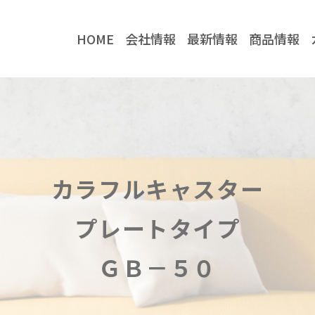
HOME
会社情報
最新情報
商品情報
社情報
最新情報
企業情報
お知らせ
当社の強み
コラム
カラフルキャスター
取り扱いメーカー
川喜金物公式
川喜金物ガチ壁くん
プレートタイプ
YouTube
ＧＢ－５０
TikTok