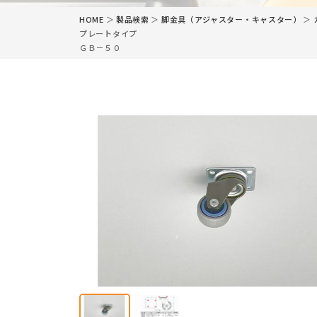
HOME
＞
製品検索
＞
脚金具（アジャスター・キャスター）
＞
プレートタイプ
ＧＢ－５０
カタログ