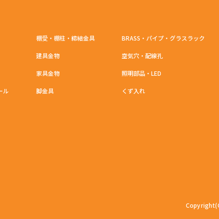
棚受・棚柱・締結金具
BRASS・パイプ・グラスラック
建具金物
空気穴・配線孔
家具金物
照明部品・LED
ール
脚金具
くず入れ
Copyright(