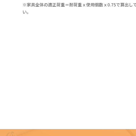
※家具全体の適正荷重＝耐荷重ｘ使用個数ｘ0.75で算出し
い。