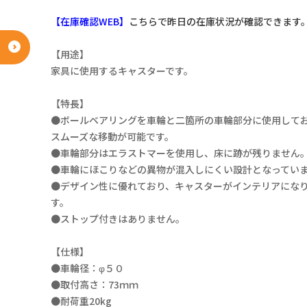
【在庫確認WEB】
こちらで昨日の在庫状況が確認できます
【用途】
家具に使用するキャスターです。
【特長】
●ボールベアリングを車輪と二箇所の車輪部分に使用して
スムーズな移動が可能です。
●車輪部分はエラストマーを使用し、床に跡が残りません
●車輪にほこりなどの異物が混入しにくい設計となってい
●デザイン性に優れており、キャスターがインテリアにな
す。
●ストップ付きはありません。
【仕様】
●車輪径：φ５０
●取付高さ：73ｍｍ
●耐荷重20kg