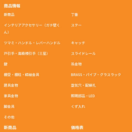
商品情報
新商品
丁番
インテリアアクセサリー（ガチ壁く
ステー
ん）
ツマミ・ハンドル・レバーハンドル
キャッチ
戸引手・高級襖引手（三星）
スライドレール
鍵
吊金物
棚受・棚柱・締結金具
BRASS・パイプ・グラスラック
建具金物
空気穴・配線孔
家具金物
照明部品・LED
脚金具
くず入れ
その他
新商品
価格表