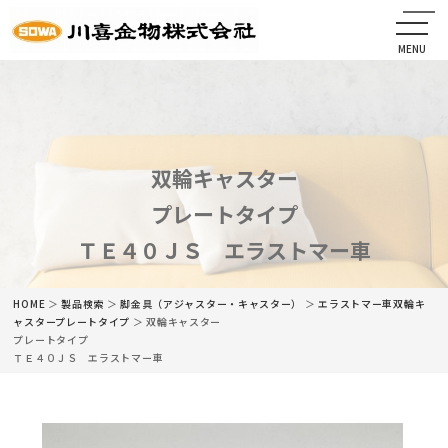
MENU
CLOSE
HOME
会社情報
双輪キャスター
プレートタイプ
最新情報
ＴＥ４０ＪＳ エラストマー車
商品情報
HOME
＞
製品検索
＞
脚金具（アジャスター・キャスター）
＞
エラストマー車双輪キ
カタログ
ャスター
プレートタイプ
＞ 双輪キャスター
プレートタイプ
ＴＥ４０ＪＳ エラストマー車
ネットショップ