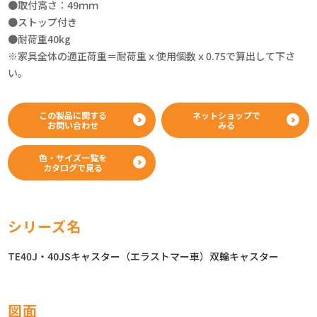
●取付高さ：49ｍｍ
●ストップ付き
●耐荷重40kg
※家具全体の適正荷重＝耐荷重ｘ使用個数ｘ0.75で算出して下さ
い。
この製品に関する
ネットショップで
お問い合わせ
みる
色・サイズ一覧を
カタログで見る
シリーズ名
TE40J・40JSキャスター（エラストマー車）双輪キャスター
図面