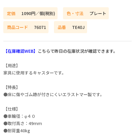
定価
1090円／個(税別)
色・寸法
プレート
商品コード
76071
品番
TE40J
【在庫確認WEB】
こちらで昨日の在庫状況が確認できます。
【用途】
家具に使用するキャスターです。
【特長】
●床に傷やゴム跡が付きにくいエラストマー製です。
【仕様】
●車輪径：φ４０
●取付高さ：49ｍｍ
●耐荷重40kg