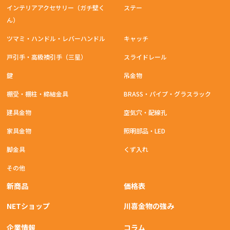
インテリアアクセサリー（ガチ壁く
ステー
ん）
ツマミ・ハンドル・レバーハンドル
キャッチ
戸引手・高級襖引手（三星）
スライドレール
鍵
吊金物
棚受・棚柱・締結金具
BRASS・パイプ・グラスラック
建具金物
空気穴・配線孔
家具金物
照明部品・LED
脚金具
くず入れ
その他
新商品
価格表
NETショップ
川喜金物の強み
企業情報
コラム