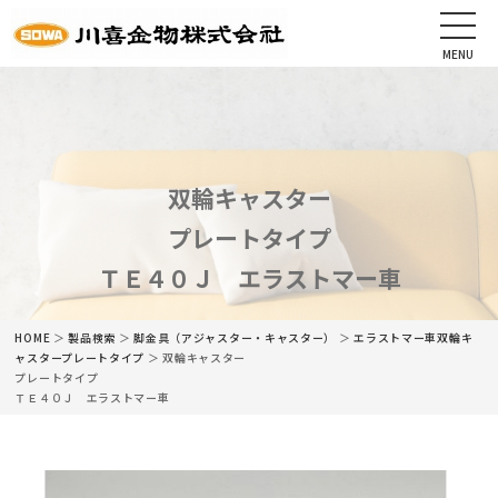
MENU
CLOSE
HOME
会社情報
双輪キャスター
プレートタイプ
最新情報
ＴＥ４０Ｊ エラストマー車
商品情報
HOME
＞
製品検索
＞
脚金具（アジャスター・キャスター）
＞
エラストマー車双輪キ
カタログ
ャスター
プレートタイプ
＞ 双輪キャスター
プレートタイプ
ＴＥ４０Ｊ エラストマー車
ネットショップ