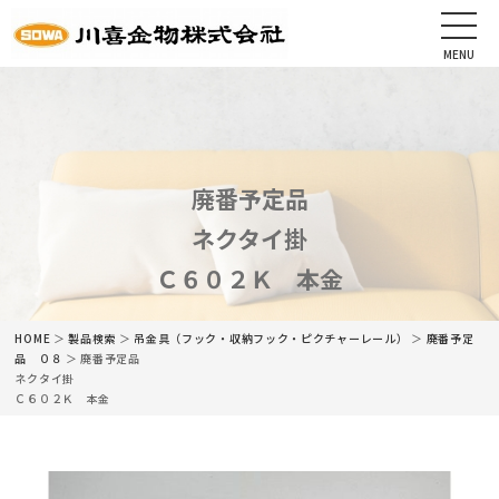
MENU
CLOSE
HOME
会社情報
廃番予定品
ネクタイ掛
最新情報
Ｃ６０２Ｋ 本金
商品情報
HOME
＞
製品検索
＞
吊金具（フック・収納フック・ピクチャーレール）
＞
廃番予定
カタログ
品 ０８
＞ 廃番予定品
ネクタイ掛
Ｃ６０２Ｋ 本金
ネットショップ