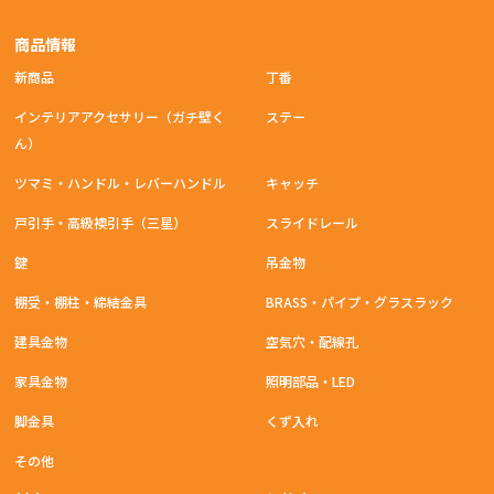
商品情報
新商品
丁番
インテリアアクセサリー（ガチ壁く
ステー
ん）
ツマミ・ハンドル・レバーハンドル
キャッチ
戸引手・高級襖引手（三星）
スライドレール
鍵
吊金物
棚受・棚柱・締結金具
BRASS・パイプ・グラスラック
建具金物
空気穴・配線孔
家具金物
照明部品・LED
脚金具
くず入れ
その他