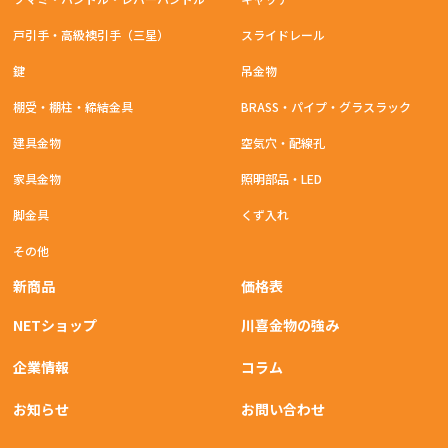
戸引手・高級襖引手（三星）
スライドレール
鍵
吊金物
棚受・棚柱・締結金具
BRASS・パイプ・グラスラック
建具金物
空気穴・配線孔
家具金物
照明部品・LED
脚金具
くず入れ
その他
新商品
価格表
NETショップ
川喜金物の強み
企業情報
コラム
お知らせ
お問い合わせ