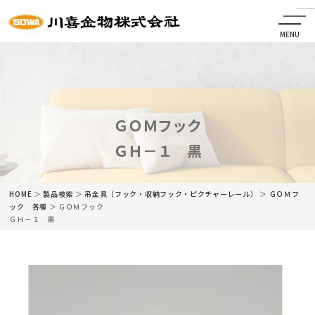
MENU
CLOSE
HOME
会社情報
ＧＯＭフック
ＧＨ－１ 黒
最新情報
商品情報
HOME
＞
製品検索
＞
吊金具（フック・収納フック・ピクチャーレール）
＞
ＧＯＭフ
ック 各種
＞ ＧＯＭフック
ＧＨ－１ 黒
カタログ
ネットショップ