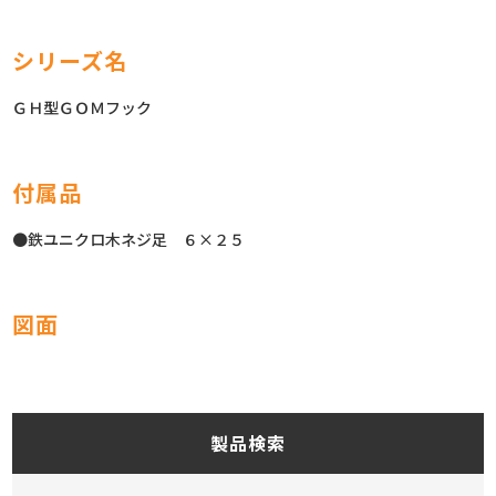
シリーズ名
ＧＨ型ＧＯＭフック
付属品
●鉄ユニクロ木ネジ足 ６×２５
図面
製品検索