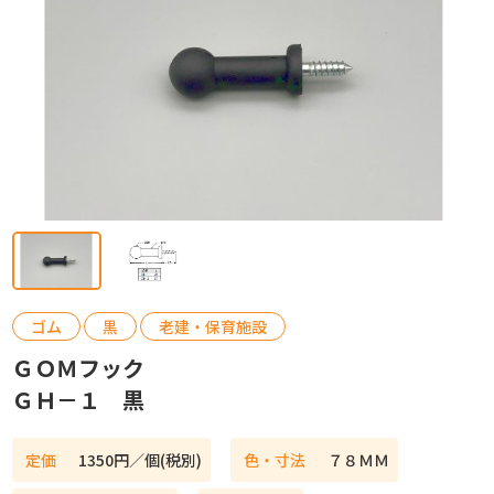
カタログ請求
お問い合わせ
ゴム
黒
老建・保育施設
ＧＯＭフック
ＧＨ－１ 黒
定価
1350円／個(税別)
色・寸法
７８ＭＭ