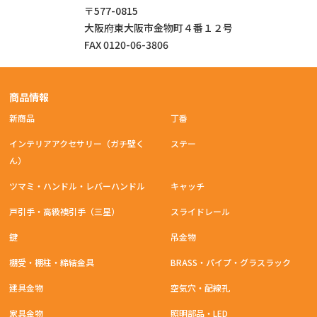
〒577-0815
大阪府東大阪市金物町４番１２号
FAX 0120-06-3806
商品情報
新商品
丁番
インテリアアクセサリー（ガチ壁く
ステー
ん）
ツマミ・ハンドル・レバーハンドル
キャッチ
戸引手・高級襖引手（三星）
スライドレール
鍵
吊金物
棚受・棚柱・締結金具
BRASS・パイプ・グラスラック
建具金物
空気穴・配線孔
家具金物
照明部品・LED