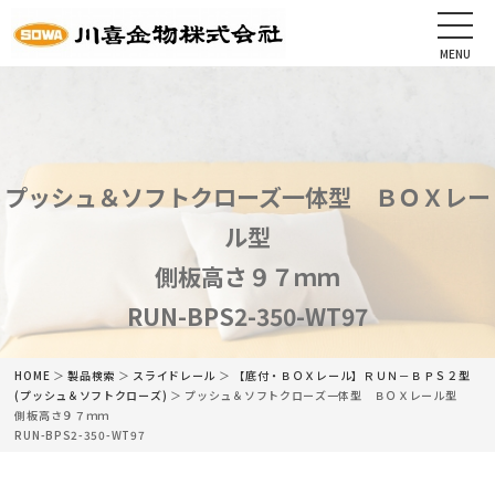
MENU
CLOSE
HOME
会社情報
プッシュ＆ソフトクローズ一体型 ＢＯＸレー
ル型
最新情報
側板高さ９７ｍｍ
商品情報
RUN-BPS2-350-WT97
カタログ
HOME
＞
製品検索
＞
スライドレール
＞
【底付・ＢＯＸレール】
ＲＵＮ－ＢＰＳ２型
(プッシュ＆ソフトクローズ)
＞ プッシュ＆ソフトクローズ一体型 ＢＯＸレール型
ネットショップ
側板高さ９７ｍｍ
RUN-BPS2-350-WT97