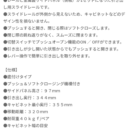
し用スライドレールです。
●スライドレールが外側から見えないため、キャビネットなどのデ
ザイン性を損ないません。
●プッシュすると開き、閉じる際はソフトクローズします。
●閉じ際の跳ね返りがなく、スムーズに閉まります。
●切替スイッチでプッシュオープン機能のON ／ OFFができます。
●引き出しが少し開いた状態からでもプッシュすると開きます。
●レバー操作で簡単に引き出しを取り外せます。
【仕様】
●底付けタイプ
●プッシュ＆ソフトクロージング機構付き
●サイドパネル高さ：９７ｍｍ
●引き出し奥行：３４４ｍｍ
●キャビネット最小奥行：３５５ｍｍ
●移動距離：３２０ｍｍ
●耐荷重４０ｋｇｆ/ペア
●キャビネット幅の目安