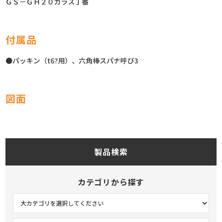
ＧＳ－ＧＨ２０ガラス丁番
付属品
●パッキン（t6?用）、六角棒スパナ呼び3
図面
製品検索
カテゴリから探す