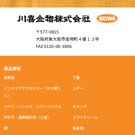
〒577-0815
大阪府東大阪市金物町４番１２号
FAX 0120-06-3806
商品情報
新商品
丁番
インテリアアクセサリー（ガチ壁く
ステー
ん）
ツマミ・ハンドル・レバーハンドル
キャッチ
戸引手・高級襖引手（三星）
スライドレール
鍵
吊金物