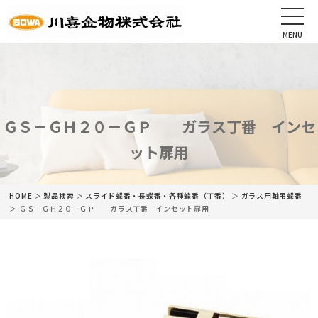
MENU
CLOSE
HOME
会社情報
ＧＳ－ＧＨ２０－ＧＰ ガラス丁番 インセ
ット扉用
最新情報
商品情報
HOME
＞
製品検索
＞
スライド蝶番・長蝶番・各種蝶番（丁番）
＞
ガラス用軸吊蝶番
＞ ＧＳ－ＧＨ２０－ＧＰ ガラス丁番 インセット扉用
カタログ
ネットショップ