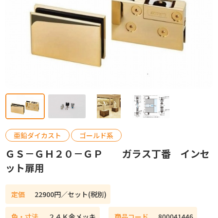
カタログ請求
お問い合わせ
亜鉛ダイカスト
ゴールド系
ＧＳ－ＧＨ２０－ＧＰ ガラス丁番 インセ
ット扉用
定価
22900円／セット(税別)
色・寸法
２４Ｋ金メッキ
商品コード
800041446