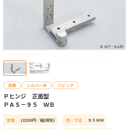
カタログ請求
お問い合わせ
真鍮
シルバー系
リビング
Ｐヒンジ 正面型
ＰＡＳ－９５ ＷＢ
定価
18200円／組(税別)
色・寸法
９５ＭＭ