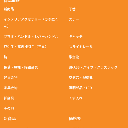
商品情報
新商品
丁番
インテリアアクセサリー（ガチ壁く
ステー
ん）
ツマミ・ハンドル・レバーハンドル
キャッチ
戸引手・高級襖引手（三星）
スライドレール
鍵
吊金物
棚受・棚柱・締結金具
BRASS・パイプ・グラスラック
建具金物
空気穴・配線孔
家具金物
照明部品・LED
脚金具
くず入れ
その他
新商品
価格表