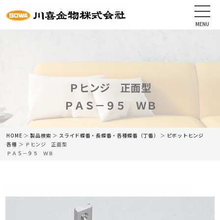
MENU
CLOSE
HOME
会社情報
Ｐヒンジ 正面型
ＰＡＳ－９５ ＷＢ
最新情報
商品情報
HOME
＞
製品検索
＞
スライド蝶番・長蝶番・各種蝶番（丁番）
＞
ピボットヒンジ
各種
＞ Ｐヒンジ 正面型
ＰＡＳ－９５ ＷＢ
カタログ
ネットショップ