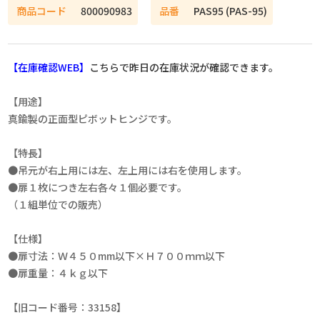
商品コード
800090983
品番
PAS95 (PAS-95)
【在庫確認WEB】
こちらで昨日の在庫状況が確認できます。
【用途】
真鍮製の正面型ピボットヒンジです。
【特長】
●吊元が右上用には左、左上用には右を使用します。
●扉１枚につき左右各々１個必要です。
（１組単位での販売）
【仕様】
●扉寸法：Ｗ４５０mm以下×Ｈ７００ｍｍ以下
●扉重量：４ｋｇ以下
【旧コード番号：33158】