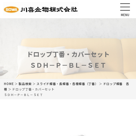
MENU
CLOSE
HOME
会社情報
ドロップ丁番・カバーセット
ＳＤＨ－Ｐ－ＢＬ－ＳＥＴ
最新情報
商品情報
HOME
＞
製品検索
＞
スライド蝶番・長蝶番・各種蝶番（丁番）
＞
ドロップ蝶番 各
種
＞ ドロップ丁番・カバーセット
ＳＤＨ－Ｐ－ＢＬ－ＳＥＴ
カタログ
ネットショップ