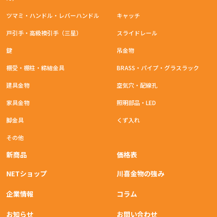
ツマミ・ハンドル・レバーハンドル
キャッチ
戸引手・高級襖引手（三星）
スライドレール
鍵
吊金物
棚受・棚柱・締結金具
BRASS・パイプ・グラスラック
建具金物
空気穴・配線孔
家具金物
照明部品・LED
脚金具
くず入れ
その他
新商品
価格表
NETショップ
川喜金物の強み
企業情報
コラム
お知らせ
お問い合わせ