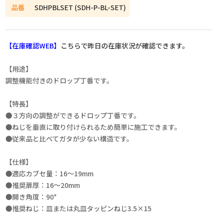
品番
SDHPBLSET (SDH-P-BL-SET)
【在庫確認WEB】
こちらで昨日の在庫状況が確認できます。
【用途】
調整機能付きのドロップ丁番です。
【特長】
●３方向の調整ができるドロップ丁番です。
●ねじを垂直に取り付けられるため簡単に施工できます。
●従来品と比べてガタが少ない構造です。
【仕様】
●適応カブセ量：16～19mm
●推奨扉厚：16～20mm
●開き角度：90°
●推奨ねじ：皿または丸皿タッピンねじ3.5×15