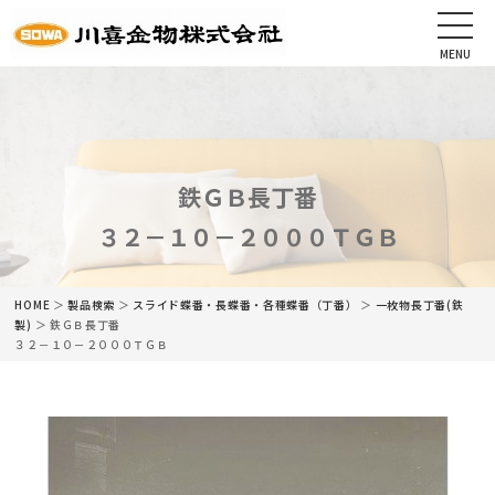
MENU
CLOSE
HOME
会社情報
鉄ＧＢ長丁番
３２－１０－２０００ＴＧＢ
最新情報
商品情報
HOME
＞
製品検索
＞
スライド蝶番・長蝶番・各種蝶番（丁番）
＞
一枚物長丁番(鉄
製)
＞ 鉄ＧＢ長丁番
３２－１０－２０００ＴＧＢ
カタログ
ネットショップ