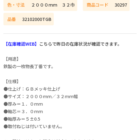
色・寸法
２０００ｍｍ ３２巾
商品コード
30297
品番
32102000TGB
【在庫確認WEB】
こちらで昨日の在庫状況が確認できます。
【用途】
鉄製の一枚物長丁番です。
【仕様】
●仕上げ：ＧＢメッキ仕上げ
●サイズ：２０００ｍｍ／３２ｍｍ幅
●厚み＝１．０ｍｍ
●軸芯＝３．０ｍｍ
●軸厚み＝５±0.5
●取付ねじは付いていません。