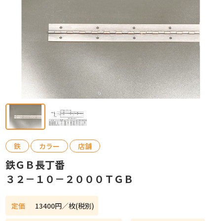
カタログ請求
お問い合わせ
鉄
カラー
店舗
鉄ＧＢ長丁番
３２－１０－２０００ＴＧＢ
定価
13400円／枚(税別)