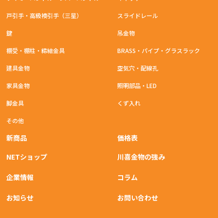
戸引手・高級襖引手（三星）
スライドレール
鍵
吊金物
棚受・棚柱・締結金具
BRASS・パイプ・グラスラック
建具金物
空気穴・配線孔
家具金物
照明部品・LED
脚金具
くず入れ
その他
新商品
価格表
NETショップ
川喜金物の強み
企業情報
コラム
お知らせ
お問い合わせ