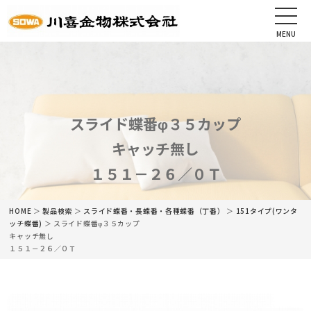
MENU
CLOSE
HOME
会社情報
スライド蝶番φ３５カップ
キャッチ無し
最新情報
１５１－２６／０Ｔ
商品情報
HOME
＞
製品検索
＞
スライド蝶番・長蝶番・各種蝶番（丁番）
＞
151タイプ(ワンタ
カタログ
ッチ蝶番)
＞ スライド蝶番φ３５カップ
キャッチ無し
１５１－２６／０Ｔ
ネットショップ