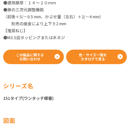
●適用扉厚：１４～２０ｍｍ
●扉の三次元調整機能
（前後＋3/－0.5 mm、かぶせ量〔左右〕＋2/－4 mm）
別売の座金により上下±2 mm
【推奨ねじ】
●M3.5皿タッピングまたは木ネジ
この製品に関する
色・サイズ一覧を
お問い合わせ
カタログで見る
シリーズ名
151タイプ(ワンタッチ蝶番)
図面