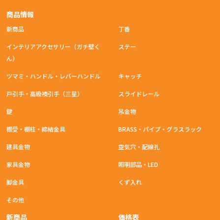
商品情報
新商品
丁番
インテリアアクセサリー（ガチ壁く
ステー
ん）
ツマミ・ハンドル・レバーハンドル
キャッチ
戸引手・高級襖引手（三星）
スライドレール
鍵
吊金物
棚受・棚柱・締結金具
BRASS・パイプ・グラスラック
建具金物
空気穴・配線孔
家具金物
照明部品・LED
脚金具
くず入れ
その他
新商品
価格表