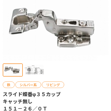
カタログ請求
お問い合わせ
鉄
シルバー系
リビング
スライド蝶番φ３５カップ
キャッチ無し
１５１－２６／０Ｔ