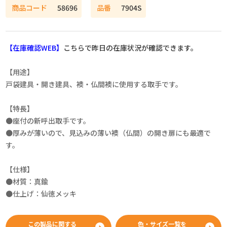
商品コード
58696
品番
7904S
【在庫確認WEB】
こちらで昨日の在庫状況が確認できます。
【用途】
戸袋建具・開き建具、襖・仏間襖に使用する取手です。
【特長】
●座付の新呼出取手です。
●厚みが薄いので、見込みの薄い襖（仏間）の開き扉にも最適で
す。
【仕様】
●材質：真鍮
●仕上げ：仙徳メッキ
この製品に関する
色・サイズ一覧を