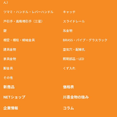
ん）
ツマミ・ハンドル・レバーハンドル
キャッチ
戸引手・高級襖引手（三星）
スライドレール
鍵
吊金物
棚受・棚柱・締結金具
BRASS・パイプ・グラスラック
建具金物
空気穴・配線孔
家具金物
照明部品・LED
脚金具
くず入れ
その他
新商品
価格表
NETショップ
川喜金物の強み
企業情報
コラム