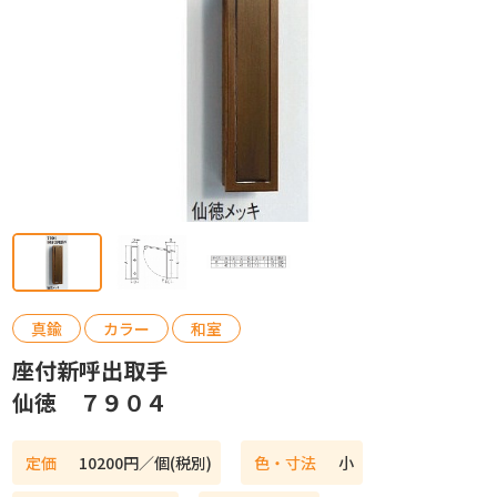
カタログ請求
お問い合わせ
真鍮
カラー
和室
座付新呼出取手
仙徳 ７９０４
定価
10200円／個(税別)
色・寸法
小