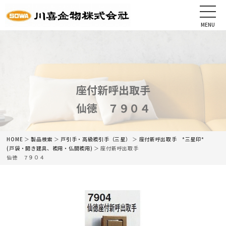
MENU
CLOSE
HOME
会社情報
座付新呼出取手
仙徳 ７９０４
最新情報
商品情報
HOME
＞
製品検索
＞
戸引手・高級襖引手（三星）
＞
座付新呼出取手 *三星印*
(戸袋・開き建具、襖用・仏間襖用)
＞ 座付新呼出取手
仙徳 ７９０４
カタログ
ネットショップ