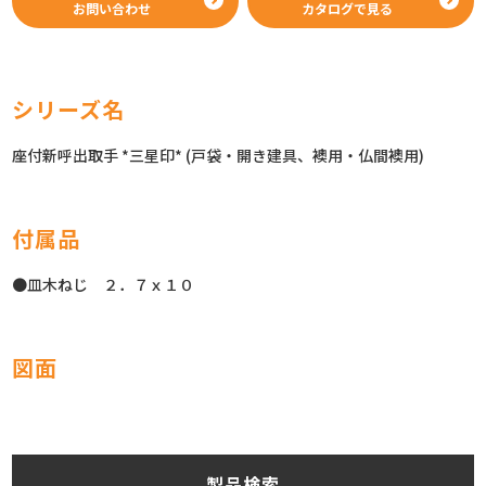
お問い合わせ
カタログで見る
シリーズ名
座付新呼出取手 *三星印* (戸袋・開き建具、襖用・仏間襖用)
付属品
●皿木ねじ ２．７ｘ１０
図面
製品検索