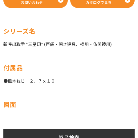
お問い合わせ
カタログで見る
シリーズ名
新呼出取手 *三星印* (戸袋・開き建具、襖用・仏間襖用)
付属品
●皿木ねじ ２．７ｘ１０
図面
製品検索