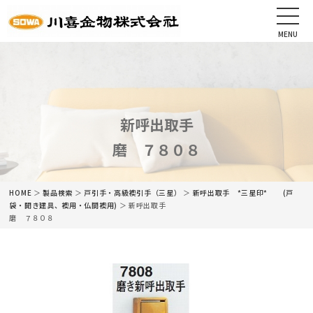
MENU
CLOSE
HOME
会社情報
新呼出取手
磨 ７８０８
最新情報
商品情報
HOME
＞
製品検索
＞
戸引手・高級襖引手（三星）
＞
新呼出取手 *三星印* (戸
袋・開き建具、襖用・仏間襖用)
＞ 新呼出取手
磨 ７８０８
カタログ
ネットショップ