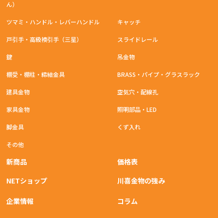
ん）
ツマミ・ハンドル・レバーハンドル
キャッチ
戸引手・高級襖引手（三星）
スライドレール
鍵
吊金物
棚受・棚柱・締結金具
BRASS・パイプ・グラスラック
建具金物
空気穴・配線孔
家具金物
照明部品・LED
脚金具
くず入れ
その他
新商品
価格表
NETショップ
川喜金物の強み
企業情報
コラム