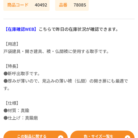
商品コード
40492
品番
7808S
【在庫確認WEB】
こちらで昨日の在庫状況が確認できます。
【用途】
戸袋建具・開き建具、襖・仏間襖に使用する取手です。
【特長】
●新呼出取手です。
●厚みが薄いので、見込みの薄い襖（仏間）の開き扉にも最適で
す。
【仕様】
●材質：真鍮
●仕上げ：真鍮磨
この製品に関する
色・サイズ一覧を