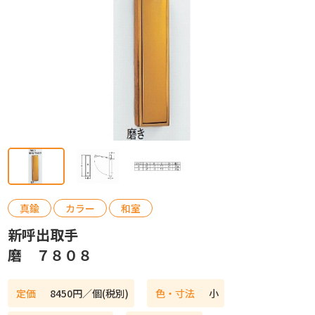
カタログ請求
お問い合わせ
真鍮
カラー
和室
新呼出取手
磨 ７８０８
定価
8450円／個(税別)
色・寸法
小