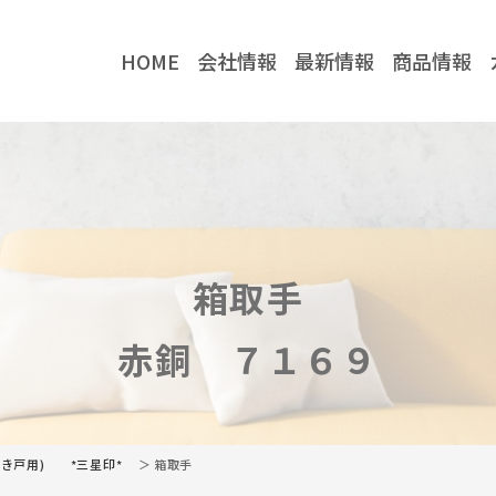
HOME
会社情報
最新情報
商品情報
社情報
最新情報
企業情報
お知らせ
当社の強み
コラム
箱取手
取り扱いメーカー
川喜金物公式
川喜金物ガチ壁くん
赤銅 ７１６９
YouTube
TikTok
開き戸用) *三星印*
＞ 箱取手