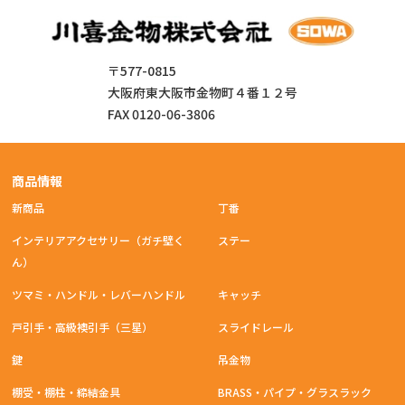
〒577-0815
大阪府東大阪市金物町４番１２号
FAX 0120-06-3806
商品情報
新商品
丁番
インテリアアクセサリー（ガチ壁く
ステー
ん）
ツマミ・ハンドル・レバーハンドル
キャッチ
戸引手・高級襖引手（三星）
スライドレール
鍵
吊金物
棚受・棚柱・締結金具
BRASS・パイプ・グラスラック