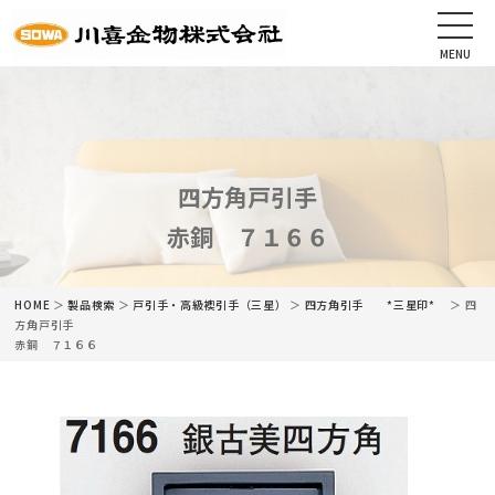
MENU
CLOSE
HOME
会社情報
四方角戸引手
赤銅 ７１６６
最新情報
商品情報
HOME
＞
製品検索
＞
戸引手・高級襖引手（三星）
＞
四方角引手 *三星印*
＞ 四
方角戸引手
赤銅 ７１６６
カタログ
ネットショップ