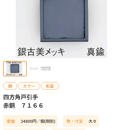
カタログ請求
お問い合わせ
銅
カラー
和室
四方角戸引手
赤銅 ７１６６
定価
24800円／個(税別)
色・寸法
大々