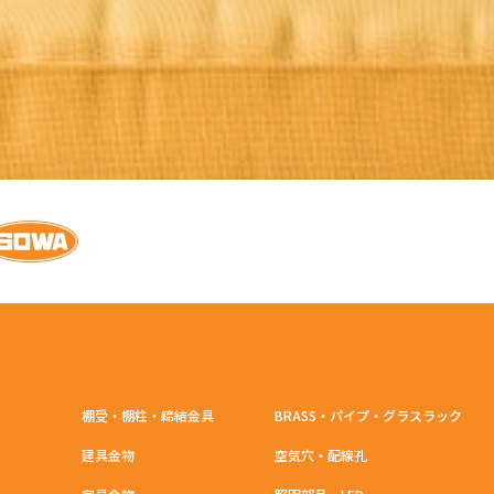
棚受・棚柱・締結金具
BRASS・パイプ・グラスラック
建具金物
空気穴・配線孔