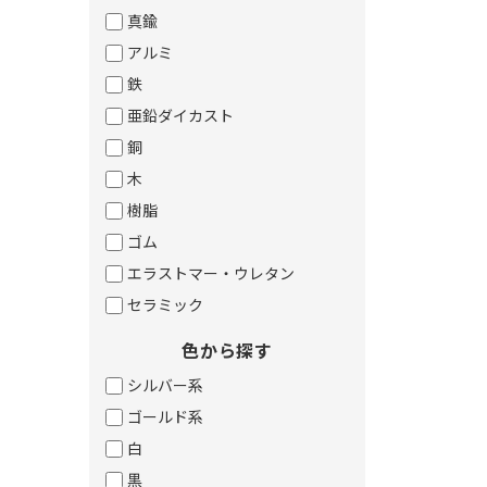
真鍮
アルミ
鉄
亜鉛ダイカスト
銅
木
樹脂
ゴム
エラストマー・ウレタン
セラミック
色から探す
シルバー系
ゴールド系
白
黒