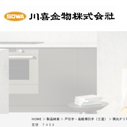
HOME
会
HOME
＞
製品検索
＞
戸引手・高級襖引手（三星）
＞
隅丸チリ
宣徳 ７４５８