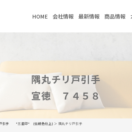
HOME
会社情報
最新情報
商品情報
社情報
最新情報
企業情報
お知らせ
当社の強み
コラム
隅丸チリ戸引手
取り扱いメーカー
川喜金物公式
川喜金物ガチ壁くん
宣徳 ７４５８
YouTube
TikTok
戸引手 *三星印* (伝統色仕上)
＞ 隅丸チリ戸引手