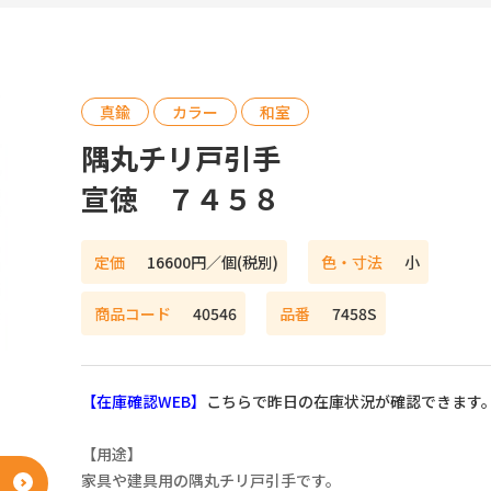
真鍮
カラー
和室
隅丸チリ戸引手
宣徳 ７４５８
定価
16600円／個(税別)
色・寸法
小
商品コード
40546
品番
7458S
【在庫確認WEB】
こちらで昨日の在庫状況が確認できます
【用途】
ネットショップ
家具や建具用の隅丸チリ戸引手です。