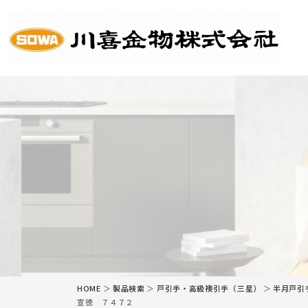
HOME
会
HOME
＞
製品検索
＞
戸引手・高級襖引手（三星）
＞
半月戸引
宣徳 ７４７２