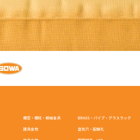
棚受・棚柱・締結金具
BRASS・パイプ・グラスラック
建具金物
空気穴・配線孔