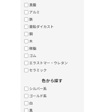
真鍮
アルミ
鉄
亜鉛ダイカスト
銅
木
樹脂
ゴム
エラストマー・ウレタン
セラミック
色から探す
シルバー系
ゴールド系
白
黒