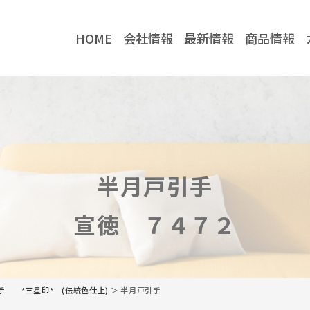
HOME
会社情報
最新情報
商品情報
社情報
最新情報
企業情報
お知らせ
当社の強み
コラム
半月戸引手
取り扱いメーカー
川喜金物公式
川喜金物ガチ壁くん
宣徳 ７４７２
YouTube
TikTok
手 *三星印* (伝統色仕上)
＞ 半月戸引手