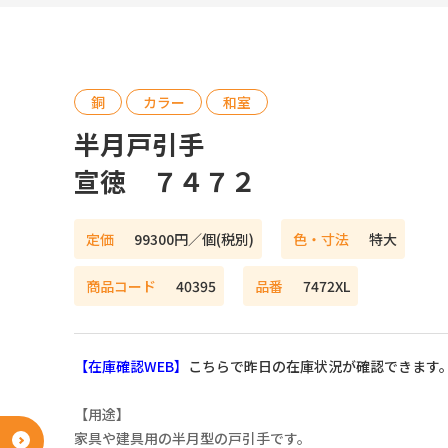
銅
カラー
和室
半月戸引手
宣徳 ７４７２
定価
99300円／個(税別)
色・寸法
特大
商品コード
40395
品番
7472XL
【在庫確認WEB】
こちらで昨日の在庫状況が確認できます
【用途】
ネットショップ
家具や建具用の半月型の戸引手です。