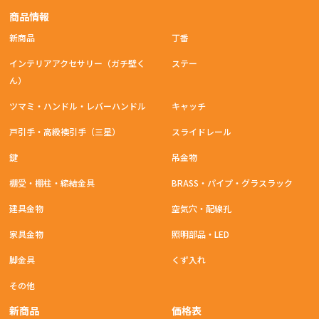
商品情報
新商品
丁番
インテリアアクセサリー（ガチ壁く
ステー
ん）
ツマミ・ハンドル・レバーハンドル
キャッチ
戸引手・高級襖引手（三星）
スライドレール
鍵
吊金物
棚受・棚柱・締結金具
BRASS・パイプ・グラスラック
建具金物
空気穴・配線孔
家具金物
照明部品・LED
脚金具
くず入れ
その他
新商品
価格表