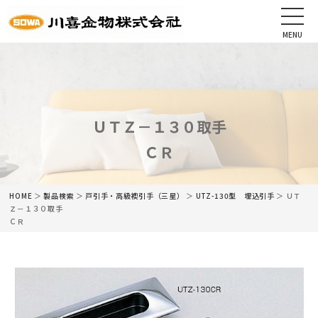
MENU
CLOSE
HOME
会社情報
ＵＴＺ－１３０取手
ＣＲ
最新情報
商品情報
HOME
＞
製品検索
＞
戸引手・高級襖引手（三星）
＞
UTZ-130型 埋込引手
＞ ＵＴ
Ｚ－１３０取手
ＣＲ
カタログ
ネットショップ