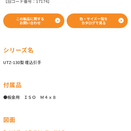
【旧コード番号：17174】
この製品に関する
色・サイズ一覧を
お問い合わせ
カタログで見る
シリーズ名
UTZ-130型 埋込引手
付属品
●板金用 ＩＳＯ Ｍ４ｘ８
図面