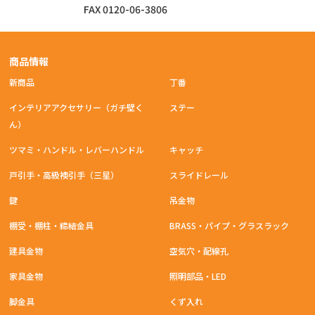
FAX 0120-06-3806
商品情報
新商品
丁番
インテリアアクセサリー（ガチ壁く
ステー
ん）
ツマミ・ハンドル・レバーハンドル
キャッチ
戸引手・高級襖引手（三星）
スライドレール
鍵
吊金物
棚受・棚柱・締結金具
BRASS・パイプ・グラスラック
建具金物
空気穴・配線孔
家具金物
照明部品・LED
脚金具
くず入れ