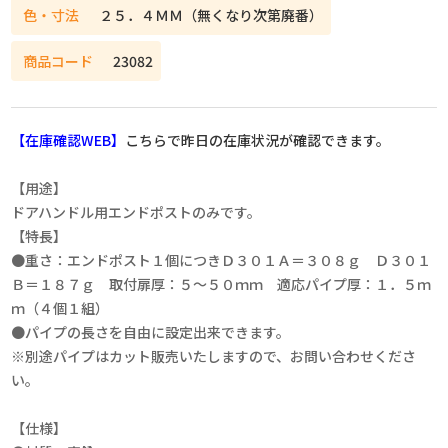
色・寸法
２５．４ＭＭ（無くなり次第廃番）
商品コード
23082
【在庫確認WEB】
こちらで昨日の在庫状況が確認できます。
【用途】
ドアハンドル用エンドポストのみです。
【特長】
●重さ：エンドポスト１個につきＤ３０１Ａ＝３０８ｇ Ｄ３０１
Ｂ＝１８７ｇ 取付扉厚：５～５０ｍｍ 適応パイプ厚：１．５ｍ
ｍ（４個１組）
●パイプの長さを自由に設定出来できます。
※別途パイプはカット販売いたしますので、お問い合わせくださ
い。
【仕様】