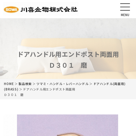
MENU
CLOSE
HOME
会社情報
ドアハンドル用エンドポスト両面用
Ｄ３０１ 磨
最新情報
商品情報
HOME
＞
製品検索
＞
ツマミ・ハンドル・レバーハンドル
＞
ドアハンドル(両面用)
(BRASS)
＞ ドアハンドル用エンドポスト両面用
Ｄ３０１ 磨
カタログ
ネットショップ