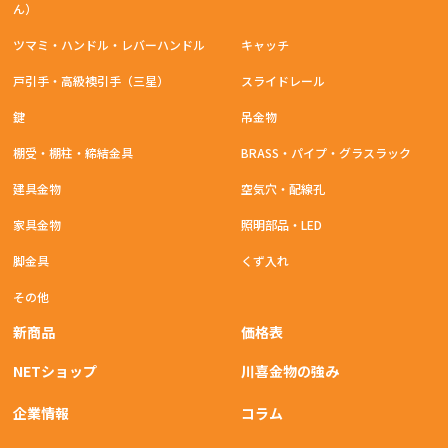
ん）
ツマミ・ハンドル・レバーハンドル
キャッチ
戸引手・高級襖引手（三星）
スライドレール
鍵
吊金物
棚受・棚柱・締結金具
BRASS・パイプ・グラスラック
建具金物
空気穴・配線孔
家具金物
照明部品・LED
脚金具
くず入れ
その他
新商品
価格表
NETショップ
川喜金物の強み
企業情報
コラム