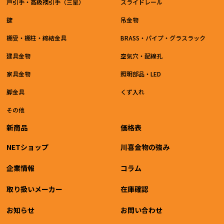
戸引手・高級襖引手（三星）
スライドレール
鍵
吊金物
棚受・棚柱・締結金具
BRASS・パイプ・グラスラック
建具金物
空気穴・配線孔
家具金物
照明部品・LED
脚金具
くず入れ
その他
新商品
価格表
NETショップ
川喜金物の強み
企業情報
コラム
取り扱いメーカー
在庫確認
お知らせ
お問い合わせ